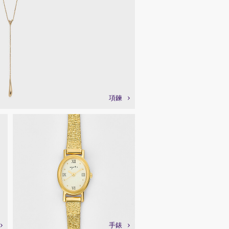
項鍊
手錶