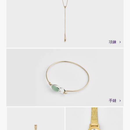
項鍊
手鏈