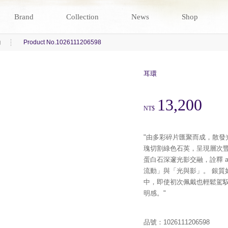
Brand
Collection
News
Shop
g
Product No.1026111206598
耳環
13,200
NT$
"由多彩碎片匯聚而成，散發
瑰切割綠色石英，呈現層次豐
蛋白石深邃光影交融，詮釋 ag
流動」與「光與影」。 銀質
中，即使初次佩戴也輕鬆駕
明感。"
品號：1026111206598