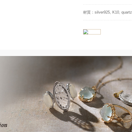
材質：silver925, K10, quartz