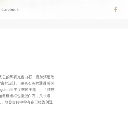
Carebook
光芒的馬賽克蛋白石，疊加清透玫
富的設計。 綠色石英的通透感與
ete 26 年度季節主題——「情感
如畫框邊框包覆蛋白石，尺寸適
馭，散發古典中帶有春日輕盈與透