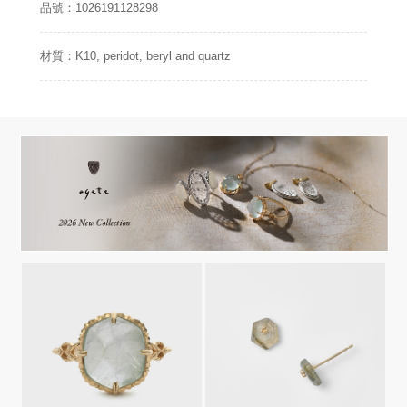
品號：1026191128298
材質：K10, peridot, beryl and quartz