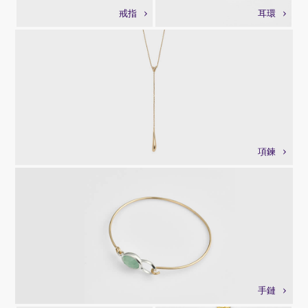
戒指
耳環
項鍊
手鏈