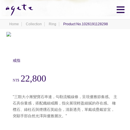
Home
Collection
Ring
Product No.1026191128298
戒指
22,800
NT$
"三顆大小漸變寶石串連，勾勒流暢線條，呈現優雅節奏感。 主
石具份量感，搭配纖細戒圈，指尖展現輕盈細膩的存在感。 橄
欖石、綠柱石與煙燻石英組合，清新透亮，單戴或疊戴皆宜，
突顯手部自然光澤與優雅層次。"