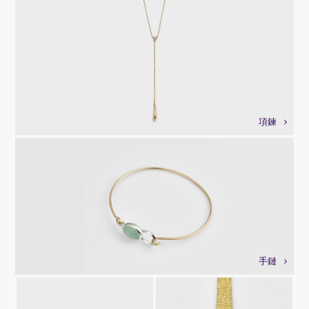
項鍊
手鏈