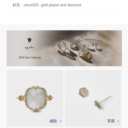
材質：silver925, gold plated and diamond
戒指
耳環