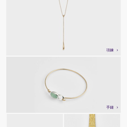
項鍊
手鏈