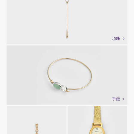
項鍊
手鏈