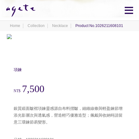
Home
Collection
Necklace
Product No.1026211608101
項鍊
7,500
NT$
銀質緞面皺褶項鍊靈感源自布料摺皺，細緻線條與輕盈鍊節增
添光影層次與透氣感，營造輕巧優雅造型；佩戴與收納時請留
意三環鍊節易變形。