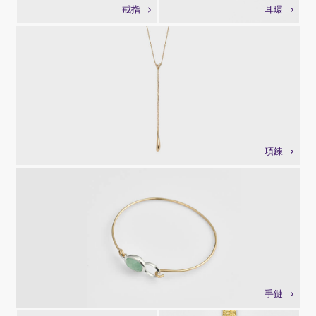
戒指
耳環
項鍊
手鏈