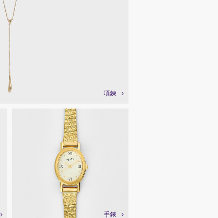
項鍊
手錶