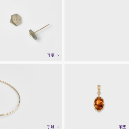
耳環
手鏈
吊墜